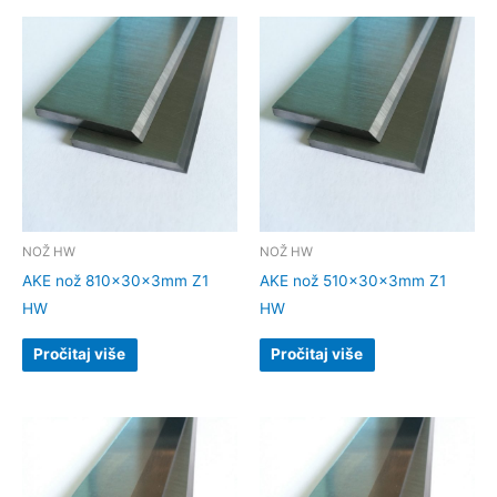
NOŽ HW
NOŽ HW
AKE nož 810x30x3mm Z1
AKE nož 510x30x3mm Z1
HW
HW
Pročitaj više
Pročitaj više