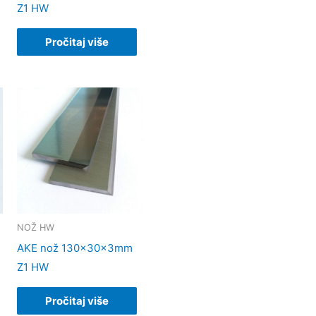
Z1 HW
Pročitaj više
NOŽ HW
AKE nož 130x30x3mm
Z1 HW
Pročitaj više