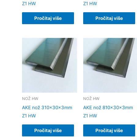
Z1 HW
Z1 HW
Pročitaj više
Pročitaj više
NOŽ HW
NOŽ HW
AKE nož 310x30x3mm
AKE nož 810x30x3mm
Z1 HW
Z1 HW
Pročitaj više
Pročitaj više