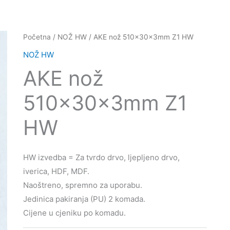
Početna
/
NOŽ HW
/ AKE nož 510x30x3mm Z1 HW
NOŽ HW
AKE nož
510x30x3mm Z1
HW
HW izvedba = Za tvrdo drvo, ljepljeno drvo,
iverica, HDF, MDF.
Naoštreno, spremno za uporabu.
Jedinica pakiranja (PU) 2 komada.
Cijene u cjeniku po komadu.