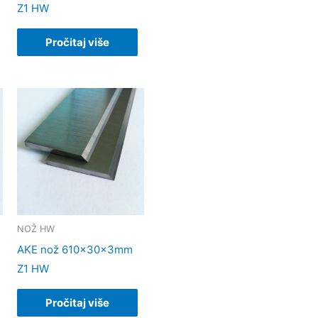
Z1 HW
Pročitaj više
NOŽ HW
AKE nož 610x30x3mm
Z1 HW
Pročitaj više