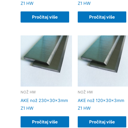
Z1 HW
Z1 HW
Pročitaj više
Pročitaj više
NOŽ HW
NOŽ HW
AKE nož 230x30x3mm
AKE nož 120x30x3mm
Z1 HW
Z1 HW
Pročitaj više
Pročitaj više