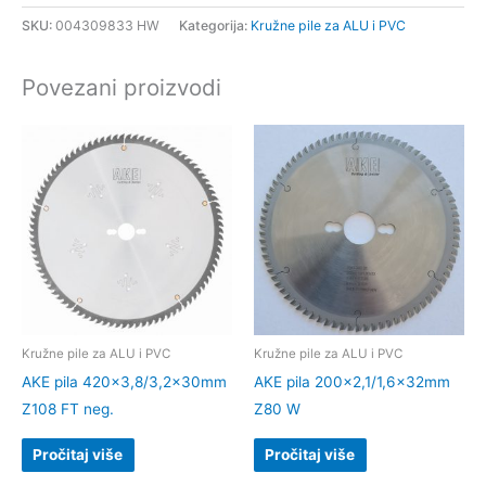
SKU:
004309833 HW
Kategorija:
Kružne pile za ALU i PVC
Povezani proizvodi
Kružne pile za ALU i PVC
Kružne pile za ALU i PVC
AKE pila 420×3,8/3,2x30mm
AKE pila 200×2,1/1,6x32mm
Z108 FT neg.
Z80 W
Pročitaj više
Pročitaj više