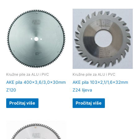
Kružne pile za ALU i PVC
Kružne pile za ALU i PVC
AKE pila 400×3,6/3,0x30mm
AKE pila 103×2,1/1,6x32mm
Z120
Z24 lijeva
Pročitaj više
Pročitaj više