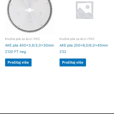
Kružne pile za ALU i PVC
Kružne pile za ALU i PVC
AKE pila 400×3,6/3,0x30mm
AKE pila 200×8,0/6,0x40mm
Z120 FT neg.
Z32
Pročitaj više
Pročitaj više