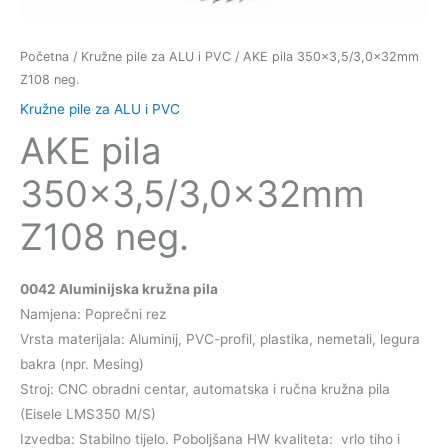
Početna
/
Kružne pile za ALU i PVC
/ AKE pila 350×3,5/3,0x32mm
Z108 neg.
Kružne pile za ALU i PVC
AKE pila
350×3,5/3,0x32mm
Z108 neg.
0042 Aluminijska kru
žna pila
Namjena: Poprečni rez
Vrsta materijala: Aluminij, PVC-profil, plastika, nemetali, legura
bakra (npr. Mesing)
Stroj: CNC obradni centar, automatska i ručna kružna pila
(Eisele LMS350 M/S)
Izvedba: Stabilno tijelo. Poboljšana HW kvaliteta: vrlo tiho i