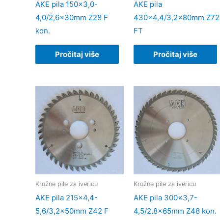
AKE pila 150×3,0-
AKE pila
4,0/2,6x30mm Z28 F
430×4,4/3,2x80mm Z72
kon.
FT
Pročitaj više
Pročitaj više
Kružne pile za ivericu
Kružne pile za ivericu
AKE pila 215×4,4-
AKE pila 300×3,7-
5,6/3,2x50mm Z42 F
4,5/2,8x65mm Z48 kon.