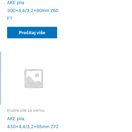
AKE pila
300×4,4/3,2x80mm Z60
FT
Pročitaj više
Kružne pile za ivericu
AKE pila
430×4,4/3,2x65mm Z72