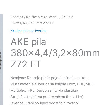
Početna
/
Kružne pile za ivericu
/ AKE pila
380×4,4/3,2x80mm Z72 FT
Kružne pile za ivericu
AKE pila
380×4,4/3,2x80mm
Z72 FT
Namjena: Rezanje ploča pojedinačno i u paketu
Vrsta materijala: Iverica sa folijom i bez, HDF, MDF,
Multiplex, HPL, Duroplast (tvrda plastika)
Stroj: Raskrajači sa predrezačem (Holz-Her)
Izvedba: Stabilno tijelo dodatno nitovano