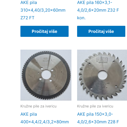
AKE pila
AKE pila 160×3,1-
310×4,40/3,20x60mm
4,0/2,6x20mm Z32 F
Z72 FT
kon.
Pročitaj više
Pročitaj više
Kružne pile za ivericu
Kružne pile za ivericu
AKE pila
AKE pila 150×3,0-
400×4,4/2,4/3,2x80mm
4,0/2,6x30mm Z28 F