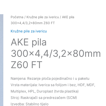
Početna
/
Kružne pile za ivericu
/ AKE pila
300×4,4/3,2x80mm Z60 FT
Kružne pile za ivericu
AKE pila
300×4,4/3,2x80mm
Z60 FT
Namjena: Rezanje ploča pojedinačno i u paketu
Vrsta materijala: Iverica sa folijom i bez, HDF, MDF,
Multiplex, HPL, Duroplast (tvrda plastika)
Stroj: Raskrajači sa predrezačem (SCM)
Izvedba: Stabilno tijelo