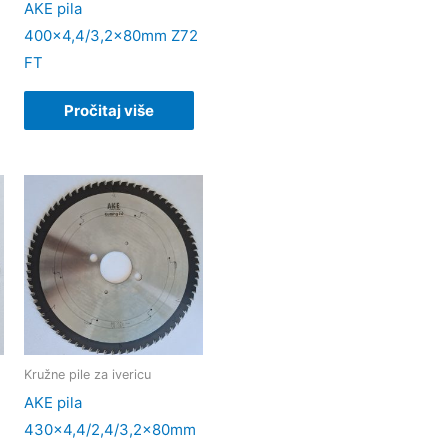
AKE pila
400×4,4/3,2x80mm Z72
FT
Pročitaj više
Kružne pile za ivericu
AKE pila
430×4,4/2,4/3,2x80mm