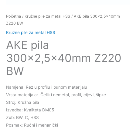
Početna
/
Kružne pile za metal HSS
/ AKE pila 300×2,5x40mm
Z220 BW
Kružne pile za metal HSS
AKE pila
300×2,5x40mm Z220
BW
Namjena: Rez u profilu i punom materijalu
Vrsta materijala: Čelik i nemetal, profil, cijevi, šipke
Stroj: Kružna pila
Izvedba: Kvaliteta DM05
Zub: BW, C, HSS
Posmak: Ručni i mehanički