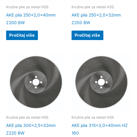
Kružne pile za metal HSS
Kružne pile za metal HSS
AKE pila 250×2,0x40mm
AKE pila 250×2,0x32mm
Z200 BW
Z200 BW
Pročitaj više
Pročitaj više
Kružne pile za metal HSS
Kružne pile za metal HSS
AKE pila 300×2,5x32mm
AKE pila 315×3,0x40mm HZ
Z220 BW
160