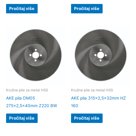
Pročitaj više
Pročitaj više
Kružne pile za metal HSS
Kružne pile za metal HSS
AKE pila DM05
AKE pila 315×2,5x32mm HZ
275×2,5x40mm Z220 BW
160
Pročitaj više
Pročitaj više