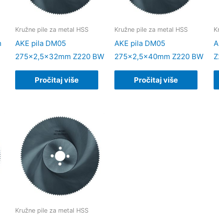
Kružne pile za metal HSS
Kružne pile za metal HSS
K
m
AKE pila DM05
AKE pila DM05
A
275×2,5x32mm Z220 BW
275×2,5x40mm Z220 BW
Z
Pročitaj više
Pročitaj više
Kružne pile za metal HSS