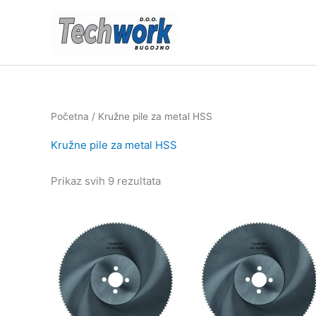
Skip
to
content
Početna
/ Kružne pile za metal HSS
Kružne pile za metal HSS
Sorted
Prikaz svih 9 rezultata
by
price:
low
to
high