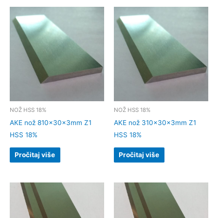
NOŽ HSS 18%
NOŽ HSS 18%
AKE nož 810x30x3mm Z1
AKE nož 310x30x3mm Z1
HSS 18%
HSS 18%
Pročitaj više
Pročitaj više