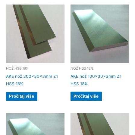
NOŽ HSS 18%
NOŽ HSS 18%
AKE nož 100x30x3mm Z1
AKE nož 300x30x3mm Z1
HSS 18%
HSS 18%
Pročitaj više
Pročitaj više