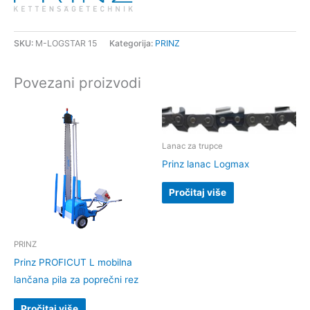
SKU:
M-LOGSTAR 15
Kategorija:
PRINZ
Povezani proizvodi
Lanac za trupce
Prinz lanac Logmax
Pročitaj više
PRINZ
Prinz PROFICUT L mobilna
lančana pila za poprečni rez
Pročitaj više