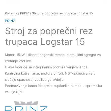
Početna
/
PRINZ
/ Stroj za poprečni rez trupaca Logstar 15
PRINZ
Stroj za poprečni rez
trupaca Logstar 15
Motor: 15kW i klinasti pogonski remen, hidraulični agregat za
kretanje vodilice.
Glava vodilice sa integriranim podmazivanjem lanca.
Kontrolna kutija: lanac motora on/off, NOT-isključivanje u
slučaju opasnosti, vodilica gore/dolje.
Podmazivanje lanca ide preko zupčanika pumpe u spremniku
za ulje 0,7l.