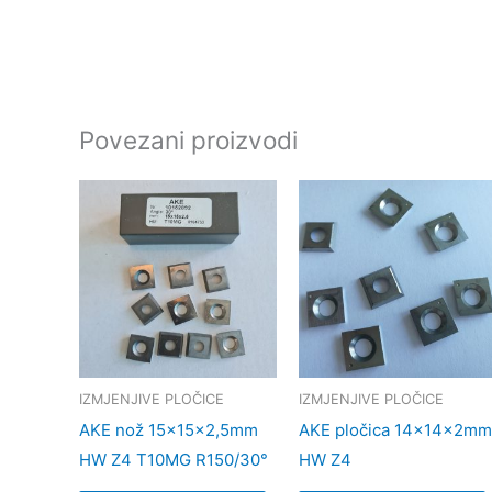
Povezani proizvodi
IZMJENJIVE PLOČICE
IZMJENJIVE PLOČICE
AKE nož 15x15x2,5mm
AKE pločica 14x14x2mm
HW Z4 T10MG R150/30°
HW Z4