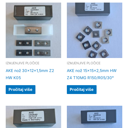
IZMJENJIVE PLOČICE
IZMJENJIVE PLOČICE
AKE nož 30x12x1,5mm Z2
AKE nož 15x15x2,5mm HW
HW K05
Z4 T10MG R150/R05/30°
Pročitaj više
Pročitaj više