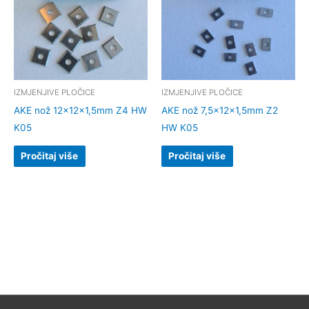
IZMJENJIVE PLOČICE
IZMJENJIVE PLOČICE
AKE nož 12x12x1,5mm Z4 HW
AKE nož 7,5x12x1,5mm Z2
K05
HW K05
Pročitaj više
Pročitaj više