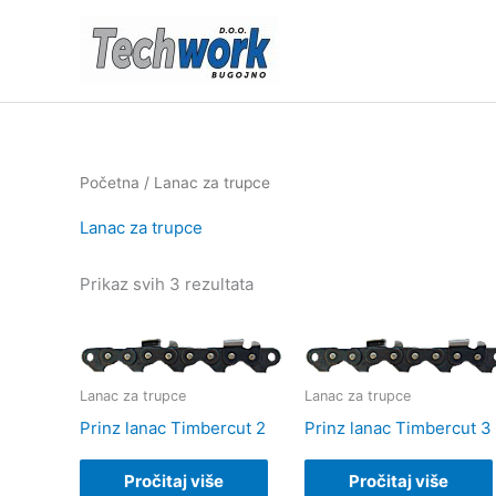
Skip
to
content
Početna
/ Lanac za trupce
Lanac za trupce
Sorted
Prikaz svih 3 rezultata
by
price:
low
to
high
Lanac za trupce
Lanac za trupce
Prinz lanac Timbercut 2
Prinz lanac Timbercut 3
Pročitaj više
Pročitaj više