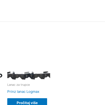
Lanac za trupce
Prinz lanac Logmax
Pročitaj više